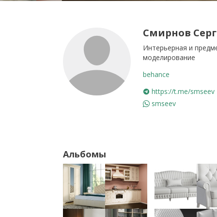
Смирнов Сер
Интерьерная и предме
моделирование
behance
https://t.me/smseev
smseev
Альбомы